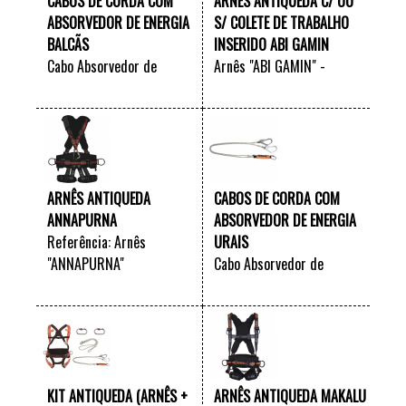
CABOS DE CORDA COM
ARNÊS ANTIQUEDA C/ OU
ABSORVEDOR DE ENERGIA
S/ COLETE DE TRABALHO
BALCÃS
INSERIDO ABI GAMIN
Cabo Absorvedor de
Arnês "ABI GAMIN" -
energia "BALCÃS" -
possibilidade de adquirir
VER +
VER +
(disponível com 1 corda ou
com colete de trabalho
com corda em Y)
ARNÊS ANTIQUEDA
CABOS DE CORDA COM
ANNAPURNA
ABSORVEDOR DE ENERGIA
Referência: Arnês
URAIS
"ANNAPURNA"
Cabo Absorvedor de
energia "URAIS" -
VER +
VER +
(disponível com 1 corda ou
com corda em Y)
KIT ANTIQUEDA (ARNÊS +
ARNÊS ANTIQUEDA MAKALU