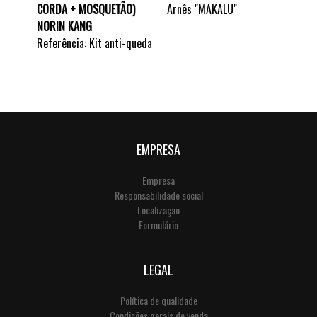
CORDA + MOSQUETÃO)
Arnês "MAKALU"
NORIN KANG
Referência: Kit anti-queda
"NORIN KANG" - Dupla
VER +
VER +
Corda
EMPRESA
Empresa
Responsabilidade social
Localização
Formulário
LEGAL
Política de qualidade
Condições gerais de venda