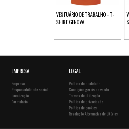
VESTUÁRIO DE TRABALHO - T-
V
SHIRT GENOVA
S
EMPRESA
LEGAL
Empresa
Política de qualidade
Responsabilidade social
Condições gerais de venda
Localização
Termos de utilização
Formulário
Política de privacidade
Política de cookies
Resolução Alternativa de Litígios