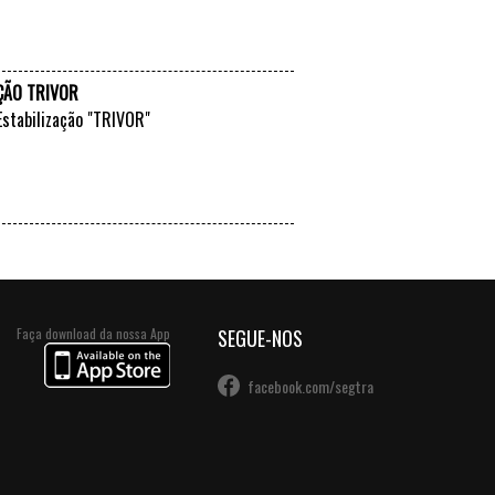
VER +
AÇÃO TRIVOR
Estabilização "TRIVOR"
VER +
Faça download da nossa App
SEGUE-NOS
facebook.com/segtra