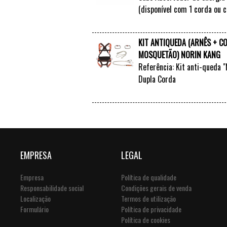
(disponível com 1 corda ou 
KIT ANTIQUEDA (ARNÊS + C
MOSQUETÃO) NORIN KANG
Referência: Kit anti-queda 
Dupla Corda
EMPRESA
LEGAL
Empresa
Política de qualidade
Responsabilidade social
Condições gerais de venda
Localização
Termos de utilização
Formulário
Política de privacidade
Política de cookies