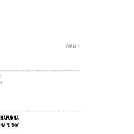
Voltar >
2
"
VER +
NNAPURNA
ANNAPURNA"