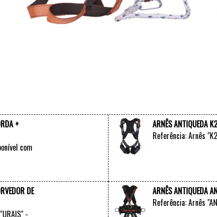
ORDA +
ARNÊS ANTIQUEDA K
Referência: Arnês "K2
ponível com
VER +
ORVEDOR DE
ARNÊS ANTIQUEDA A
Referência: Arnês "
"URAIS" -