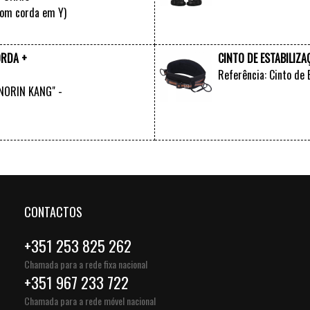
com corda em Y)
VER +
ORDA +
CINTO DE ESTABILIZ
Referência: Cinto de 
"NORIN KANG" -
VER +
CONTACTOS
+351 253 825 262
Chamada para a rede fixa nacional
+351 967 233 722
Chamada para a rede móvel nacional