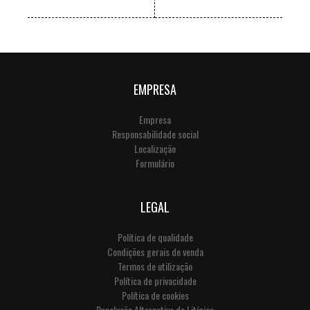
VER +
VER +
EMPRESA
Empresa
Responsabilidade social
Localização
Formulário
LEGAL
Política de qualidade
Condições gerais de venda
Termos de utilização
Política de privacidade
Política de cookies
Resolução Alternativa de Litígios